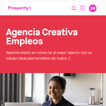
EN
Agencia Creativa
Empleos
Nuestra misión es conectar al mejor talento con su
trabajo ideal para beneficio de todos :)