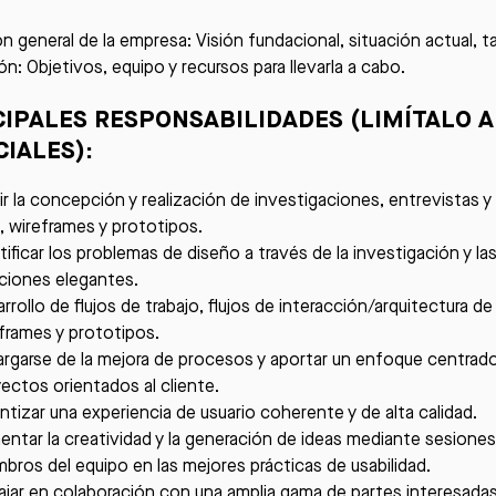
ón general de la empresa: Visión fundacional, situación actual, 
ón: Objetivos, equipo y recursos para llevarla a cabo.
CIPALES RESPONSABILIDADES (LIMÍTALO 
CIALES)
:
gir la concepción y realización de investigaciones, entrevistas y
o, wireframes y prototipos.
tificar los problemas de diseño a través de la investigación y la
ciones elegantes.
rrollo de flujos de trabajo, flujos de interacción/arquitectura d
frames y prototipos.
rgarse de la mejora de procesos y aportar un enfoque centrado e
ectos orientados al cliente.
ntizar una experiencia de usuario coherente y de alta calidad.
ntar la creatividad y la generación de ideas mediante sesiones 
bros del equipo en las mejores prácticas de usabilidad.
ajar en colaboración con una amplia gama de partes interesadas