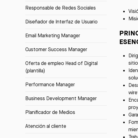
Responsable de Redes Sociales
Visi
Misi
Diseñador de Interfaz de Usuario
PRIN
Email Marketing Manager
ESEN
Customer Success Manager
Diri
siti
Oferta de empleo Head of Digital
Iden
(plantilla)
solu
Performance Manager
Desa
wire
Business Development Manager
Enca
proy
Planificador de Medios
Gara
Fome
Atención al cliente
miem
Trab