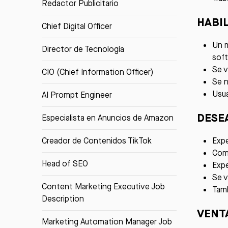
Redactor Publicitario
HABI
Chief Digital Officer
Un m
Director de Tecnología
soft
Se v
CIO (Chief Information Officer)
Se n
Usua
AI Prompt Engineer
DESE
Especialista en Anuncios de Amazon
Creador de Contenidos TikTok
Expe
Comp
Head of SEO
Expe
Se v
Content Marketing Executive Job
Tamb
Description
VENT
Marketing Automation Manager Job