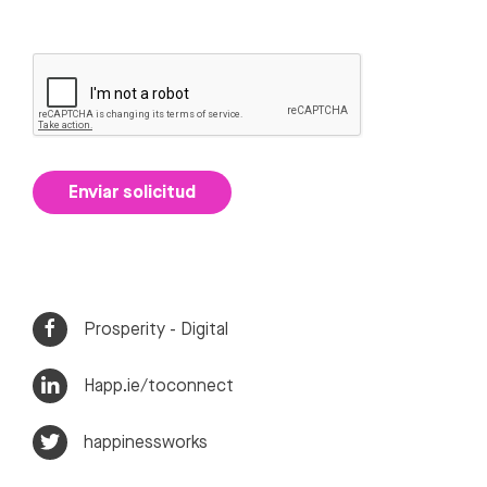
Enviar solicitud
Prosperity - Digital
Happ.ie/toconnect
happinessworks