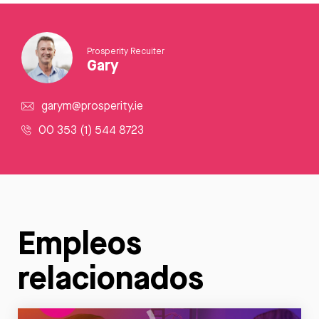
Prosperity Recuiter
Gary
garym@prosperity.ie
00 353 (1) 544 8723
Empleos
relacionados