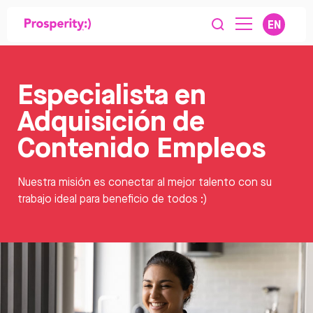
EN
Especialista en
Adquisición de
Contenido Empleos
Nuestra misión es conectar al mejor talento con su
trabajo ideal para beneficio de todos :)