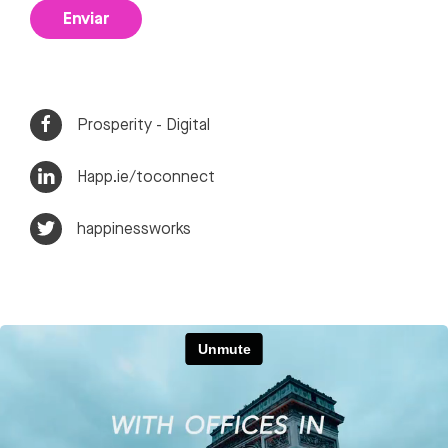
Enviar
Prosperity - Digital
Happ.ie/toconnect
happinessworks