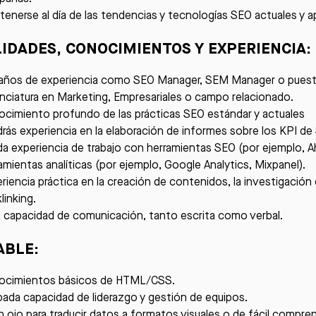
enerse al día de las tendencias y tecnologías SEO actuales y a
LIDADES, CONOCIMIENTOS Y EXPERIENCIA:
años de experiencia como SEO Manager, SEM Manager o puesto 
nciatura en Marketing, Empresariales o campo relacionado.
cimiento profundo de las prácticas SEO estándar y actuales
rás experiencia en la elaboración de informes sobre los KPI de
da experiencia de trabajo con herramientas SEO (por ejemplo, 
amientas analíticas (por ejemplo, Google Analytics, Mixpanel).
riencia práctica en la creación de contenidos, la investigación 
linking.
 capacidad de comunicación, tanto escrita como verbal.
ABLE:
ocimientos básicos de HTML/CSS.
ada capacidad de liderazgo y gestión de equipos.
 ojo para traducir datos a formatos visuales o de fácil compre