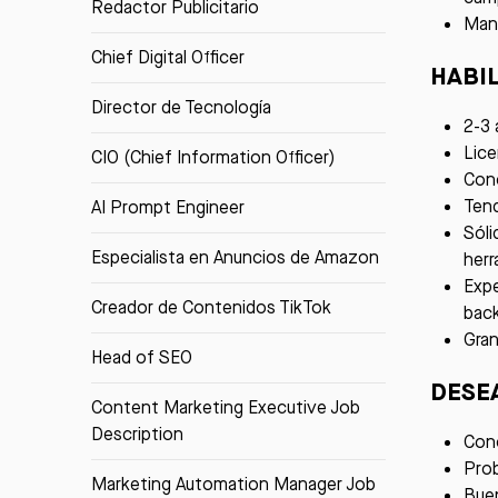
Redactor Publicitario
Mant
Chief Digital Officer
HABI
Director de Tecnología
2-3 
Lice
CIO (Chief Information Officer)
Cono
Tend
AI Prompt Engineer
Sóli
Especialista en Anuncios de Amazon
herr
Expe
Creador de Contenidos TikTok
back
Gran
Head of SEO
DESE
Content Marketing Executive Job
Description
Con
Prob
Marketing Automation Manager Job
Buen